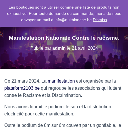
Les boutiques sont à utiliser comme une liste de produits non
exhaustive. Pour toute demande ou commande, merci de nous
D
envoyer un mail à info@nuitblanche.be
Dismiss
É
P
L
I
Manifestation Nationale Contre le racisme.
E
R
Publié par
admin
le
21 avril 2024
L
A
N
A
V
I
Ce 21 mars 2024, La
manifestation
est organisée par la
G
plateform2103.be
qui regroupe les associations qui luttent
A
contre le Racisme et la Discrimination.
T
I
Nous avons fournit le podium, le son et la distribution
O
N
electricité pour cette manifestation.
Outre le podium de 8m sur 6m couvert par un gonflable, le