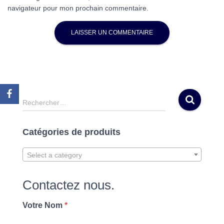
navigateur pour mon prochain commentaire.
R
Rechercher…
e
c
Catégories de produits
h
e
r
Select a category
c
h
Contactez nous.
e
r
Votre Nom
*
: