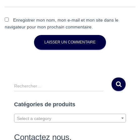
Enregistrer mon nom, mon e-mail et mon site dans le
navigateur pour mon prochain commentaire.
R
Rechercher…
e
c
Catégories de produits
h
e
r
Select a category
c
h
Contactez nous.
e