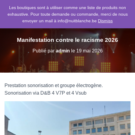
Les boutiques sont à utiliser comme une liste de produits non
exhaustive. Pour toute demande ou commande, merci de nous
D
envoyer un mail à info@nuitblanche.be
Dismiss
É
P
L
I
Manifestation contre le racisme 2026
E
R
Publié par
admin
le
19 mai 2026
L
A
N
A
V
I
Prestation sonorisation et groupe électrogène.
G
Sonorisation via D&B 4 V7P et 4 Vsub
A
T
I
O
N